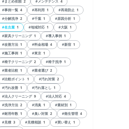
#まとめ依頼
2
#メンテナンス
4
#事例一覧
4
#再利用
1
#再発防止
1
#分解洗浄
2
#千葉
1
#原因分析
1
#名古屋
1
#地域対応
1
#大阪
1
#家具クリーニング
1
#導入事例
1
#改善方法
1
#料金相場
4
#新宿
1
#施工事例
1
#東京
1
#椅子クリーニング
2
#椅子洗浄
1
#業者比較
1
#業者選び
2
#比較ポイント
1
#汚れ対策
2
#汚れ改善
1
#汚れ落とし
1
#法人クリーニング
9
#法人対応
4
#洗浄方法
2
#消臭
1
#素材別
1
#耐用年数
1
#臭い対策
2
#衛生管理
4
#見積
3
#見積相談
1
#買い替え
1