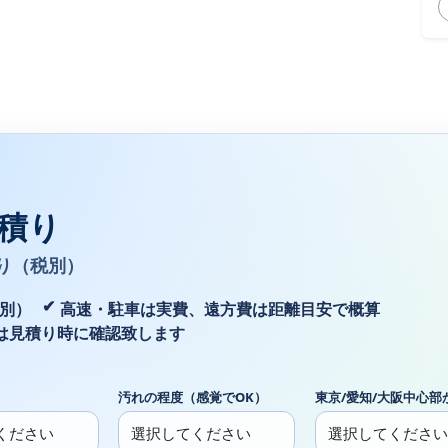
積り
り（税別）
税別）
高速・駐車は実費、遠方費は距離目安で概算
は見積り時に確認致します
汚れの程度（感覚でOK）
東京/愛知/大阪中心部