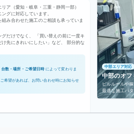
エリア（愛知・岐阜・三重・静岡一部）
ニングに対応しています。
を組み合わせた施工のご相談も承っていま
ングだけでなく、 「買い替えの前に一度キ
だけ先にきれいにしたい」など、 部分的な
中部エリア対応
、
台数・場所・ご希望日時
によって変わりま
中部のオフ
なご希望があれば、お問い合わせ時にお知らせ
ビルルールや稼
最適な施工パタ