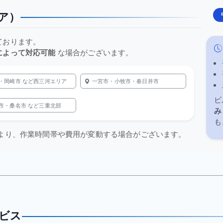
ア）
ております。
によって対応可能
な場合がございます。
・岡崎市 など西三河エリア
一宮市・小牧市・春日井市
ビ
市・桑名市 など三重北部
み
も
により、作業時間帯や費用が変動する場合がございます。
ビス