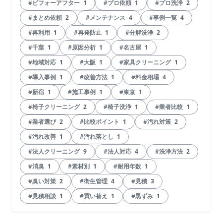
#ビフォーアフター
1
#プロ依頼
1
#プロ洗浄
2
#まとめ依頼
2
#メンテナンス
4
#事例一覧
4
#再利用
1
#再発防止
1
#分解洗浄
2
#千葉
1
#原因分析
1
#名古屋
1
#地域対応
1
#大阪
1
#家具クリーニング
1
#導入事例
1
#改善方法
1
#料金相場
4
#新宿
1
#施工事例
1
#東京
1
#椅子クリーニング
2
#椅子洗浄
1
#業者比較
1
#業者選び
2
#比較ポイント
1
#汚れ対策
2
#汚れ改善
1
#汚れ落とし
1
#法人クリーニング
9
#法人対応
4
#洗浄方法
2
#消臭
1
#素材別
1
#耐用年数
1
#臭い対策
2
#衛生管理
4
#見積
3
#見積相談
1
#買い替え
1
#黒ずみ
1