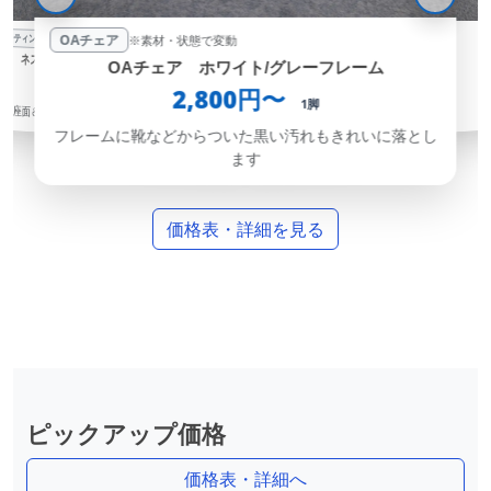
OAチェア
※素材・状態で変動
態で変動
※素材・状態で変動
ソファ
※素材・状態で変動
ソファ
（座面＆背もたれ）
ソファ
OAチェア
※素材・状態で変動
OAチェア ホワイト/グレーフレーム
ソファ（1人掛け）
0円〜
5,0
2,800円〜
1脚
OAチェア（革・合皮）
3,500円〜
1脚
ションがある場合の価格
W149
1台
フレームに靴などからついた黒い汚れもきれいに落とし
3,000円〜
一人用ソファ（ロビーチェア等）
1脚
ます
革を傷めない専用工程で対応
価格表・詳細を見る
ピックアップ価格
価格表・詳細へ