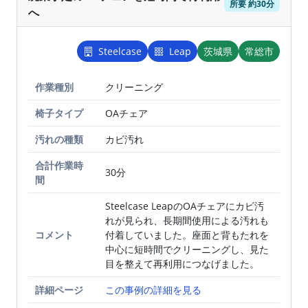
所要 約30分
へ
Steelcase
Leap
茨城県
常総市
作業種別
BEFORE
クリーニング
AFTER
椅子タイプ
OAチェア
汚れの種類
カビ汚れ
合計作業時
30分
間
Steelcase LeapのOAチェアにカビ汚
れが見られ、長期間使用による汚れも
コメント
付着していました。座面と背もたれを
中心に短時間でクリーニングし、見た
目を整えて再利用につなげました。
詳細ページ
この事例の詳細を見る