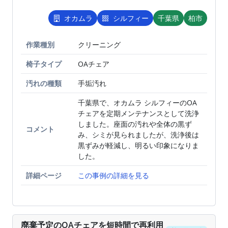
オカムラ
シルフィー
千葉県
柏市
作業種別
BEFORE
クリーニング
AFTER
椅子タイプ
OAチェア
汚れの種類
手垢汚れ
千葉県で、オカムラ シルフィーのOA
チェアを定期メンテナンスとして洗浄
しました。座面の汚れや全体の黒ず
コメント
み、シミが見られましたが、洗浄後は
黒ずみが軽減し、明るい印象になりま
した。
詳細ページ
この事例の詳細を見る
廃棄予定のOAチェアを短時間で再利用