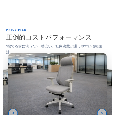
PRICE PICK
圧倒的コストパフォーマンス
“捨てる前に洗う”が一番安い。社内決裁が通しやすい価格設
計。
‹
›