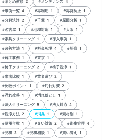
#まとめ依頼
2
#メンテナンス
4
#事例一覧
4
#再利用
1
#再発防止
1
#分解洗浄
2
#千葉
1
#原因分析
1
#名古屋
1
#地域対応
1
#大阪
1
#家具クリーニング
1
#導入事例
1
#改善方法
1
#料金相場
4
#新宿
1
#施工事例
1
#東京
1
#椅子クリーニング
2
#椅子洗浄
1
#業者比較
1
#業者選び
2
#比較ポイント
1
#汚れ対策
2
#汚れ改善
1
#汚れ落とし
1
#法人クリーニング
9
#法人対応
4
#洗浄方法
2
#消臭
1
#素材別
1
#耐用年数
1
#臭い対策
2
#衛生管理
4
#見積
3
#見積相談
1
#買い替え
1