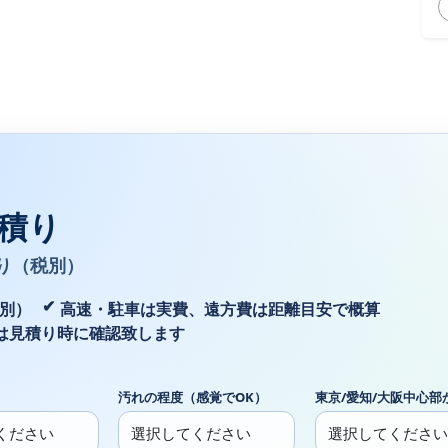
積り
り（税別）
税別）
高速・駐車は実費、遠方費は距離目安で概算
は見積り時に確認致します
汚れの程度（感覚でOK）
東京/愛知/大阪中心部