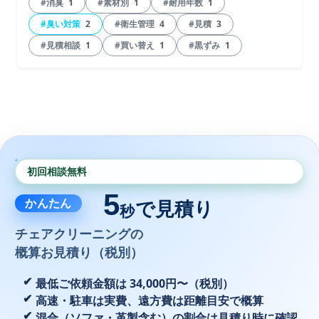
#消臭
1
#素材別
1
#耐用年数
1
#臭い対策
2
#衛生管理
4
#見積
3
#見積相談
1
#買い替え
1
#黒ずみ
1
初回相談無料
5
かんたん
で見積り
秒
チェアクリーニングの
概算お見積り（税別）
最低ご依頼金額は 34,000円〜（税別）
高速・駐車は実費、遠方費は距離目安で概算
混合（ソファ・革製含む）の割合は見積り時に確認