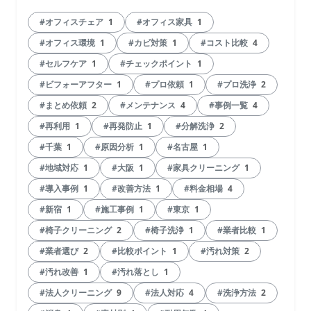
#オフィスチェア
1
#オフィス家具
1
#オフィス環境
1
#カビ対策
1
#コスト比較
4
#セルフケア
1
#チェックポイント
1
#ビフォーアフター
1
#プロ依頼
1
#プロ洗浄
2
#まとめ依頼
2
#メンテナンス
4
#事例一覧
4
#再利用
1
#再発防止
1
#分解洗浄
2
#千葉
1
#原因分析
1
#名古屋
1
#地域対応
1
#大阪
1
#家具クリーニング
1
#導入事例
1
#改善方法
1
#料金相場
4
#新宿
1
#施工事例
1
#東京
1
#椅子クリーニング
2
#椅子洗浄
1
#業者比較
1
#業者選び
2
#比較ポイント
1
#汚れ対策
2
#汚れ改善
1
#汚れ落とし
1
#法人クリーニング
9
#法人対応
4
#洗浄方法
2