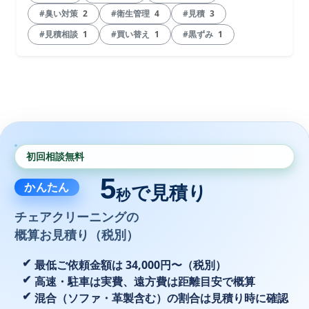
#臭い対策
2
#衛生管理
4
#見積
3
#見積相談
1
#買い替え
1
#黒ずみ
1
初回相談無料
5
かんたん
で見積り
秒
チェアクリーニングの
概算お見積り（税別）
最低ご依頼金額は 34,000円〜（税別）
高速・駐車は実費、遠方費は距離目安で概算
混合（ソファ・革製含む）の割合は見積り時に確認