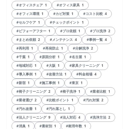
#オフィスチェア
1
#オフィス家具
1
#オフィス環境
1
#カビ対策
1
#コスト比較
4
#セルフケア
1
#チェックポイント
1
#ビフォーアフター
1
#プロ依頼
1
#プロ洗浄
2
#まとめ依頼
2
#メンテナンス
4
#事例一覧
4
#再利用
1
#再発防止
1
#分解洗浄
2
#千葉
1
#原因分析
1
#名古屋
1
#地域対応
1
#大阪
1
#家具クリーニング
1
#導入事例
1
#改善方法
1
#料金相場
4
#新宿
1
#施工事例
1
#東京
1
#椅子クリーニング
2
#椅子洗浄
1
#業者比較
1
#業者選び
2
#比較ポイント
1
#汚れ対策
2
#汚れ改善
1
#汚れ落とし
1
#法人クリーニング
9
#法人対応
4
#洗浄方法
2
#消臭
1
#素材別
1
#耐用年数
1