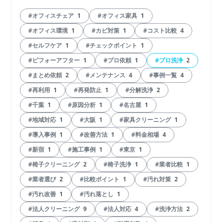
#オフィスチェア
1
#オフィス家具
1
#オフィス環境
1
#カビ対策
1
#コスト比較
4
#セルフケア
1
#チェックポイント
1
#ビフォーアフター
1
#プロ依頼
1
#プロ洗浄
2
#まとめ依頼
2
#メンテナンス
4
#事例一覧
4
#再利用
1
#再発防止
1
#分解洗浄
2
#千葉
1
#原因分析
1
#名古屋
1
#地域対応
1
#大阪
1
#家具クリーニング
1
#導入事例
1
#改善方法
1
#料金相場
4
#新宿
1
#施工事例
1
#東京
1
#椅子クリーニング
2
#椅子洗浄
1
#業者比較
1
#業者選び
2
#比較ポイント
1
#汚れ対策
2
#汚れ改善
1
#汚れ落とし
1
#法人クリーニング
9
#法人対応
4
#洗浄方法
2