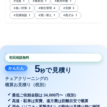
#消臭
1
#素材別
1
#耐用年数
1
#臭い対策
2
#衛生管理
4
#見積
3
#見積相談
1
#買い替え
1
#黒ずみ
1
初回相談無料
5
かんたん
で見積り
秒
チェアクリーニングの
概算お見積り（税別）
最低ご依頼金額は 34,000円〜（税別）
高速・駐車は実費、遠方費は距離目安で概算
混合（ソファ・革製含む）の割合は見積り時に確認