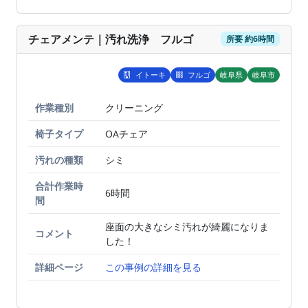
チェアメンテ｜汚れ洗浄 フルゴ
所要 約6時間
イトーキ
フルゴ
岐阜県
岐阜市
作業種別
BEFORE
クリーニング
AFTER
椅子タイプ
OAチェア
汚れの種類
シミ
合計作業時
6時間
間
座面の大きなシミ汚れが綺麗になりま
コメント
した！
詳細ページ
この事例の詳細を見る