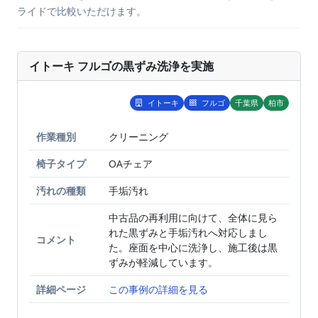
ライドで比較いただけます。
イトーキ フルゴの黒ずみ洗浄を実施
イトーキ
フルゴ
千葉県
柏市
作業種別
BEFORE
クリーニング
AFTER
椅子タイプ
OAチェア
汚れの種類
手垢汚れ
中古品の再利用に向けて、全体に見ら
れた黒ずみと手垢汚れへ対応しまし
コメント
た。座面を中心に洗浄し、施工後は黒
ずみが軽減しています。
詳細ページ
この事例の詳細を見る