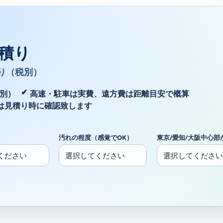
積り
り（税別）
税別）
高速・駐車は実費、遠方費は距離目安で概算
は見積り時に確認致します
汚れの程度（感覚でOK）
東京/愛知/大阪中心部