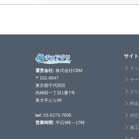
サイト
トッ
運営会社:
株式会社CBM
〒101-0047
サー
東京都千代田区
クリ
内神田一丁目1番7号
東大手ビル9F
料金
対応
tel:
03-6273-7005
営業時間:
平日9時～17時
施工
ラン