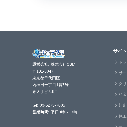
サイト
トッ
運営会社:
株式会社CBM
〒101-0047
サー
東京都千代田区
クリ
内神田一丁目1番7号
東大手ビル9F
料金
対応
tel:
03-6273-7005
営業時間:
平日9時～17時
施工
ラン