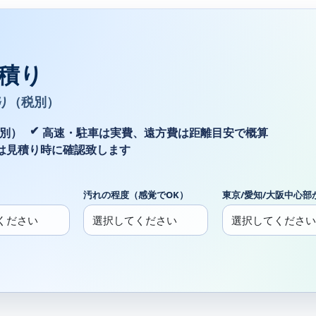
積り
り（税別）
税別）
高速・駐車は実費、遠方費は距離目安で概算
は見積り時に確認致します
汚れの程度（感覚でOK）
東京/愛知/大阪中心部