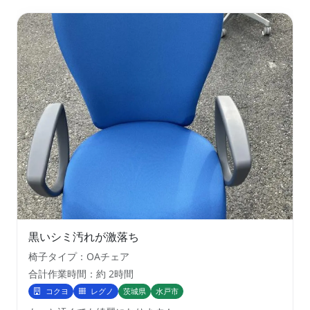
黒いシミ汚れが激落ち
椅子タイプ：OAチェア
合計作業時間：約 2時間
コクヨ
レグノ
茨城県
水戸市