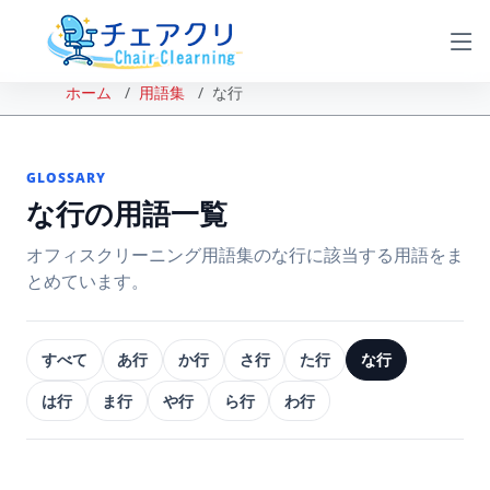
ホーム
用語集
な行
GLOSSARY
な行の用語一覧
オフィスクリーニング用語集のな行に該当する用語をま
とめています。
すべて
あ行
か行
さ行
た行
な行
は行
ま行
や行
ら行
わ行