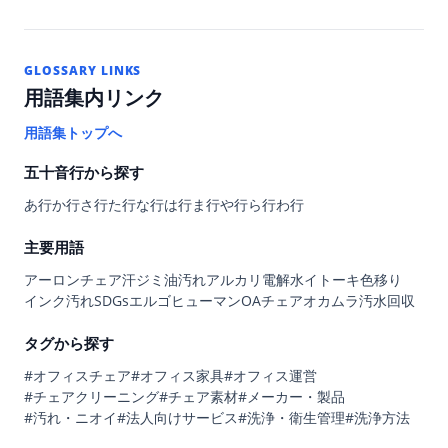
GLOSSARY LINKS
用語集内リンク
用語集トップへ
五十音行から探す
あ行
か行
さ行
た行
な行
は行
ま行
や行
ら行
わ行
主要用語
アーロンチェア
汗ジミ
油汚れ
アルカリ電解水
イトーキ
色移り
インク汚れ
SDGs
エルゴヒューマン
OAチェア
オカムラ
汚水回収
タグから探す
#オフィスチェア
#オフィス家具
#オフィス運営
#チェアクリーニング
#チェア素材
#メーカー・製品
#汚れ・ニオイ
#法人向けサービス
#洗浄・衛生管理
#洗浄方法