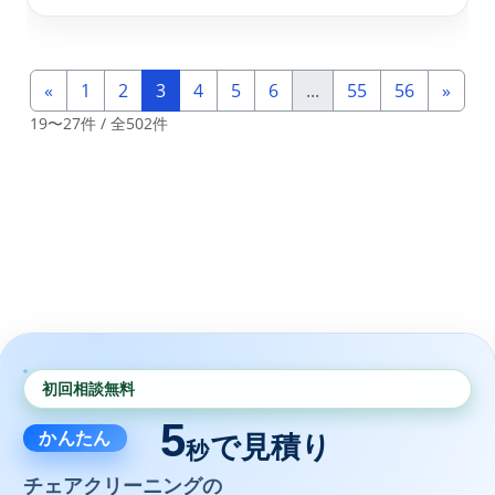
«
1
2
3
4
5
6
...
55
56
»
19〜27件 / 全502件
初回相談無料
5
かんたん
で見積り
秒
チェアクリーニングの