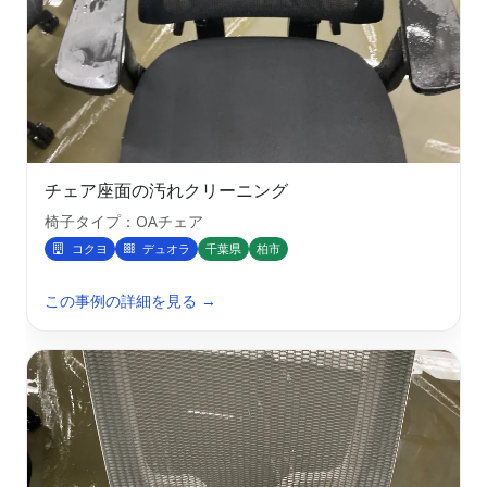
チェア座面の汚れクリーニング
椅子タイプ：OAチェア
コクヨ
デュオラ
千葉県
柏市
この事例の詳細を見る →