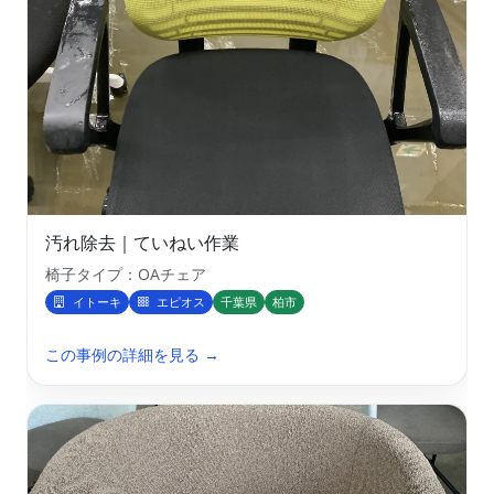
汚れ除去｜ていねい作業
椅子タイプ：OAチェア
イトーキ
エピオス
千葉県
柏市
この事例の詳細を見る →