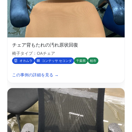
チェア背もたれの汚れ原状回復
椅子タイプ：OAチェア
オカムラ
コンテッサ セコンダ
千葉県
柏市
この事例の詳細を見る →