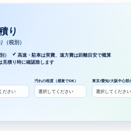
積り
り（税別）
税別）
高速・駐車は実費、遠方費は距離目安で概算
は見積り時に確認致します
汚れの程度（感覚でOK）
東京/愛知/大阪中心部