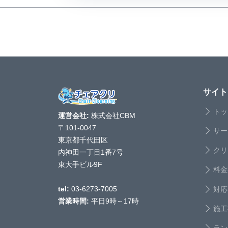
サイト
トッ
運営会社:
株式会社CBM
〒101-0047
サー
東京都千代田区
クリ
内神田一丁目1番7号
東大手ビル9F
料金
対応
tel:
03-6273-7005
営業時間:
平日9時～17時
施工
ラン