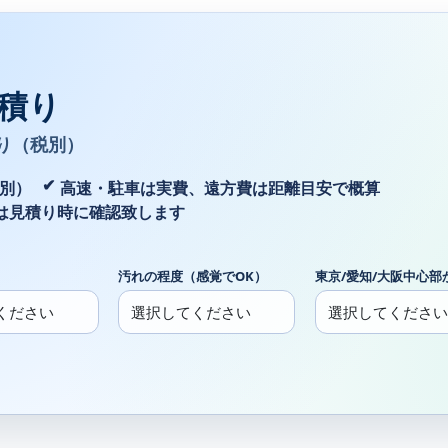
積り
り（税別）
税別）
高速・駐車は実費、遠方費は距離目安で概算
は見積り時に確認致します
汚れの程度（感覚でOK）
東京/愛知/大阪中心部