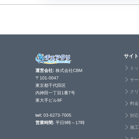
サイト
トッ
運営会社:
株式会社CBM
〒101-0047
サー
東京都千代田区
クリ
内神田一丁目1番7号
東大手ビル9F
料金
対応
tel:
03-6273-7005
営業時間:
平日9時～17時
施工
ラン