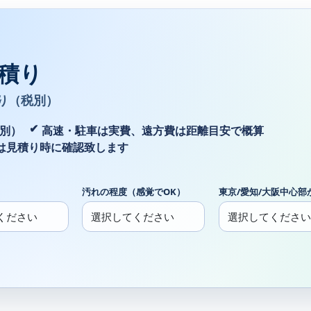
積り
り（税別）
税別）
高速・駐車は実費、遠方費は距離目安で概算
は見積り時に確認致します
汚れの程度（感覚でOK）
東京/愛知/大阪中心部