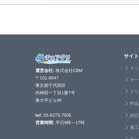
サイト
トッ
運営会社:
株式会社CBM
〒101-0047
サー
東京都千代田区
クリ
内神田一丁目1番7号
東大手ビル9F
料金
対応
tel:
03-6273-7005
営業時間:
平日9時～17時
施工
ラン