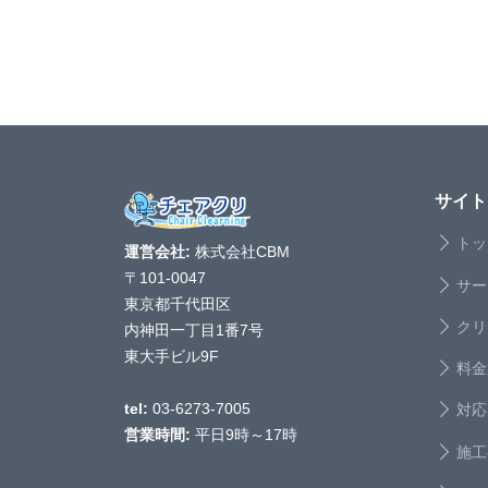
サイト
トッ
運営会社:
株式会社CBM
〒101-0047
サー
東京都千代田区
クリ
内神田一丁目1番7号
東大手ビル9F
料金
対応
tel:
03-6273-7005
営業時間:
平日9時～17時
施工