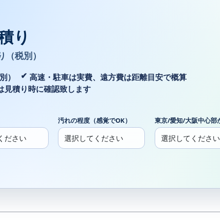
積り
り（税別）
税別）
高速・駐車は実費、遠方費は距離目安で概算
は見積り時に確認致します
汚れの程度（感覚でOK）
東京/愛知/大阪中心部