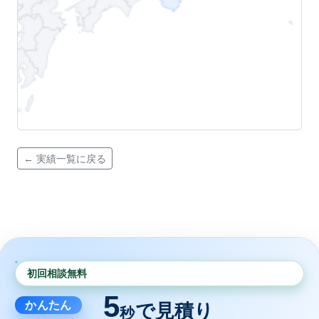
← 実績一覧に戻る
初回相談無料
5
かんたん
で見積り
秒