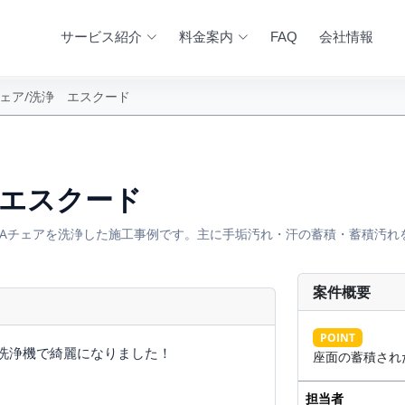
サービス紹介
料金案内
FAQ
会社情報
チェア/洗浄 エスクード
 エスクード
Aチェアを洗浄した施工事例です。主に手垢汚れ・汗の蓄積・蓄積汚れ
案件概要
AFTER
POINT
洗浄機で綺麗になりました！
座面の蓄積され
担当者