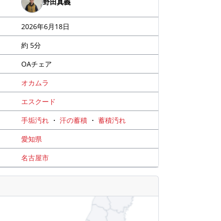
野田真義
2026年6月18日
約 5分
OAチェア
オカムラ
エスクード
手垢汚れ
・
汗の蓄積
・
蓄積汚れ
愛知県
名古屋市