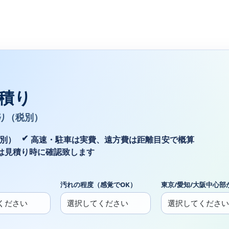
積り
り（税別）
税別）
高速・駐車は実費、遠方費は距離目安で概算
は見積り時に確認致します
汚れの程度（感覚でOK）
東京/愛知/大阪中心部