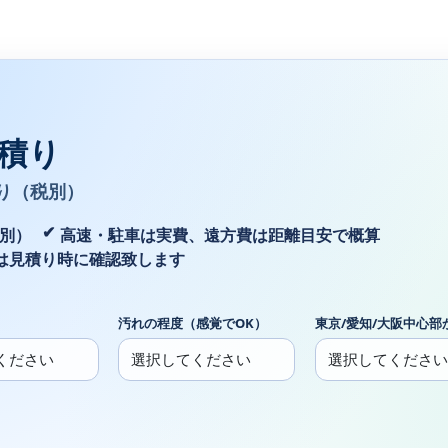
積り
り（税別）
税別）
高速・駐車は実費、遠方費は距離目安で概算
は見積り時に確認致します
汚れの程度（感覚でOK）
東京/愛知/大阪中心部