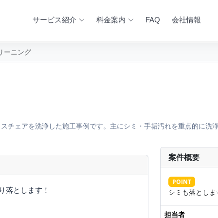
サービス紹介
料金案内
FAQ
会社情報
リーニング
ィスチェアを洗浄した施工事例です。主にシミ・手垢汚れを重点的に洗
案件概要
AFTER
POINT
かり落とします！
シミも落としま
担当者