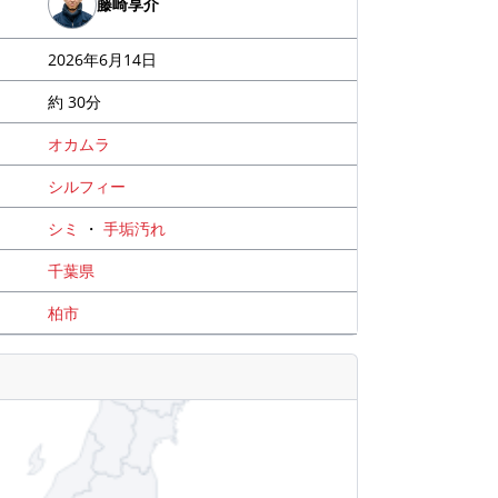
藤崎享介
2026年6月14日
約 30分
オカムラ
シルフィー
シミ
・
手垢汚れ
千葉県
柏市