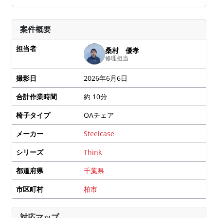
案件概要
担当者
桑村 優孝
修理担当
撮影日
2026年6月6日
合計作業時間
約 10分
椅子タイプ
OAチェア
メーカー
Steelcase
シリーズ
Think
都道府県
千葉県
市区町村
柏市
対応マップ