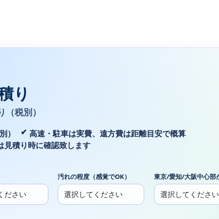
積り
り（税別）
税別）
高速・駐車は実費、遠方費は距離目安で概算
は見積り時に確認致します
汚れの程度（感覚でOK）
東京/愛知/大阪中心部