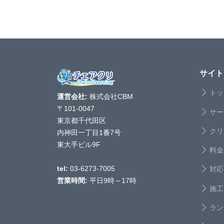
サイト
トッ
運営会社:
株式会社CBM
〒101-0047
サー
東京都千代田区
クリ
内神田一丁目1番7号
東大手ビル9F
料金
対応
tel:
03-6273-7005
営業時間:
平日9時～17時
施工
ラン