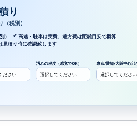
積り
り（税別）
税別）
高速・駐車は実費、遠方費は距離目安で概算
は見積り時に確認致します
汚れの程度（感覚でOK）
東京/愛知/大阪中心部