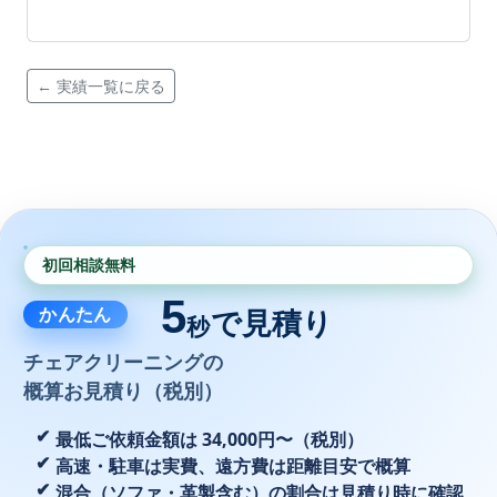
← 実績一覧に戻る
初回相談無料
5
かんたん
で見積り
秒
チェアクリーニングの
概算お見積り（税別）
最低ご依頼金額は 34,000円〜（税別）
高速・駐車は実費、遠方費は距離目安で概算
混合（ソファ・革製含む）の割合は見積り時に確認