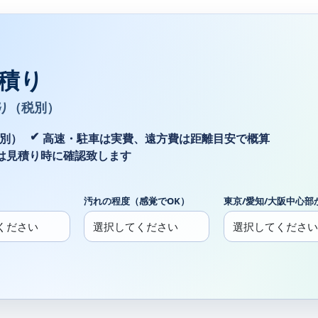
積り
り（税別）
税別）
高速・駐車は実費、遠方費は距離目安で概算
は見積り時に確認致します
汚れの程度（感覚でOK）
東京/愛知/大阪中心部