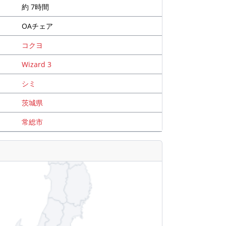
約 7時間
OAチェア
コクヨ
Wizard 3
シミ
茨城県
常総市