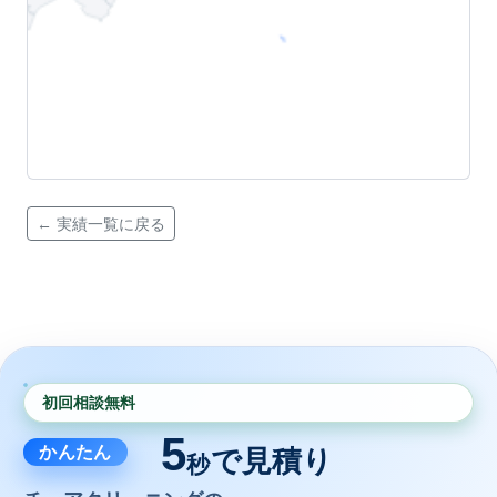
← 実績一覧に戻る
初回相談無料
5
かんたん
で見積り
秒