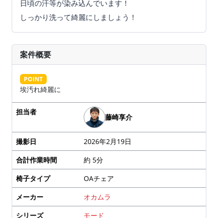
日頃の汗等が染み込んでいます！
しっかり洗って綺麗にしましょう！
案件概要
POINT
埃汚れ綺麗に
担当者
藤崎享介
撮影日
2026年2月19日
合計作業時間
約 5分
椅子タイプ
OAチェア
メーカー
オカムラ
シリーズ
モード