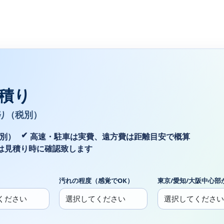
積り
り（税別）
税別）
高速・駐車は実費、遠方費は距離目安で概算
は見積り時に確認致します
汚れの程度（感覚でOK）
東京/愛知/大阪中心部