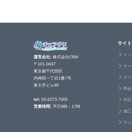
サイト
トッ
運営会社:
株式会社CBM
〒101-0047
サー
東京都千代田区
クリ
内神田一丁目1番7号
東大手ビル9F
料金
対応
tel:
03-6273-7005
営業時間:
平日9時～17時
施工
ラン