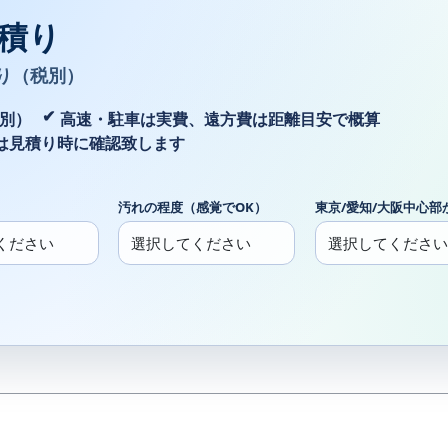
積り
り（税別）
税別）
高速・駐車は実費、遠方費は距離目安で概算
は見積り時に確認致します
汚れの程度（感覚でOK）
東京/愛知/大阪中心部