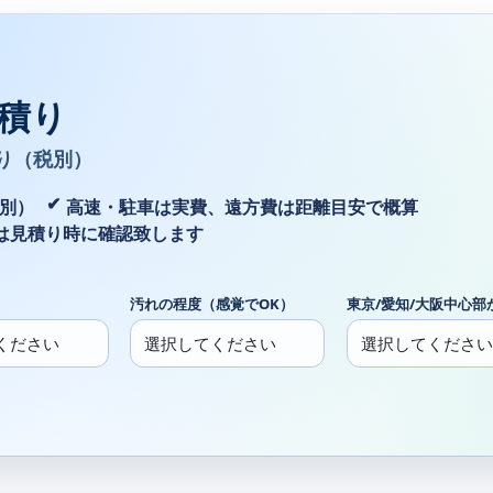
積り
り（税別）
税別）
高速・駐車は実費、遠方費は距離目安で概算
は見積り時に確認致します
汚れの程度（感覚でOK）
東京/愛知/大阪中心部