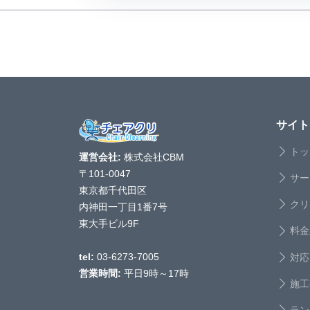
サイト
トッ
運営会社:
株式会社CBM
〒101-0047
サー
東京都千代田区
クリ
内神田一丁目1番7号
東大手ビル9F
料金
対応
tel:
03-6273-7005
営業時間:
平日9時～17時
施工
ラン