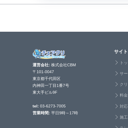
サイト
トッ
運営会社:
株式会社CBM
〒101-0047
サー
東京都千代田区
クリ
内神田一丁目1番7号
東大手ビル9F
料金
対応
tel:
03-6273-7005
営業時間:
平日9時～17時
施工
ラン