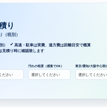
積り
り（税別）
税別）
高速・駐車は実費、遠方費は距離目安で概算
は見積り時に確認致します
汚れの程度（感覚でOK）
東京/愛知/大阪中心部